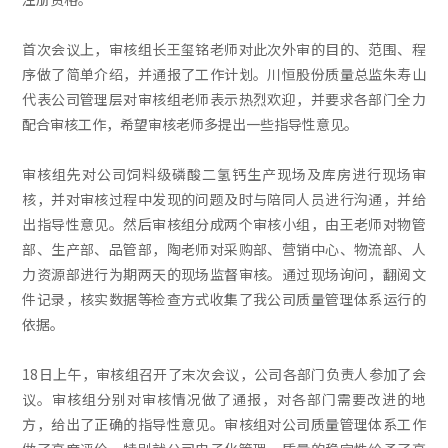
首次会议上，审核组长王玺铭老师对此次外审的目的、范围、程
序做了简单介绍，并通报了工作计划。川恒股份质量总监朱寿山
代表公司管理层对审核组老师表示热烈欢迎，并要求各部门全力
配合审核工作，希望审核老师多提出一些指导性意见。
审核组先对公司饲料级磷酸二氢钙生产现场及库房进行现场审
核，并对审核过程中发现的问题及时与陪同人员进行沟通，并给
出指导性意见。然后审核组分成两个审核小组，由王老师对物管
部、生产部、品管部，陶老师对采购部、营销中心、物流部、人
力资源部进行为期两天的现场监督审核。通过现场询问，翻阅文
件记录，核实数据等检查方式收集了我公司质量管理体系运行的
依据。
18日上午，审核组召开了末次会议，公司各部门负责人参加了会
议。审核组分别对审核情况做了通报，对各部门需要改进的地
方，给出了正确的指导性意见。审核组对公司质量管理体系工作