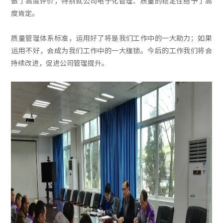
做了高度评价，特别就公司电子化管理、质量的稳定性给予了高
度肯定。
质量管理体系标准，运用好了将是我们工作中的一大助力；如果
运用不好，会成为我们工作中的一大枷锁。今后的工作我们将会
持续改进，促进公司管理提升。