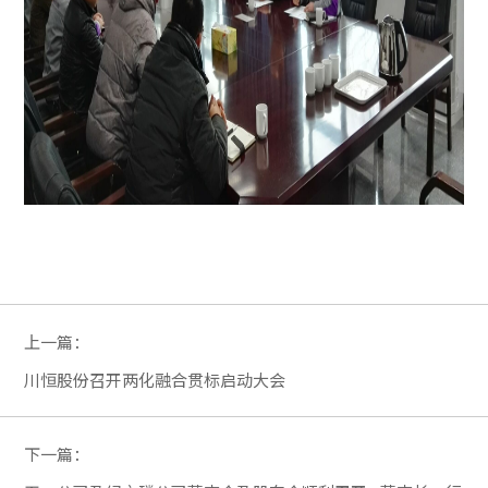
上一篇：
川恒股份召开两化融合贯标启动大会
下一篇：