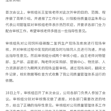
首次会议上，审核组长王玺铭老师对此次外审的目的、范围、程
序做了简单介绍，并通报了工作计划。川恒股份质量总监朱寿山
代表公司管理层对审核组老师表示热烈欢迎，并要求各部门全力
配合审核工作，希望审核老师多提出一些指导性意见。
审核组先对公司饲料级磷酸二氢钙生产现场及库房进行现场审
核，并对审核过程中发现的问题及时与陪同人员进行沟通，并给
出指导性意见。然后审核组分成两个审核小组，由王老师对物管
部、生产部、品管部，陶老师对采购部、营销中心、物流部、人
力资源部进行为期两天的现场监督审核。通过现场询问，翻阅文
件记录，核实数据等检查方式收集了我公司质量管理体系运行的
依据。
18日上午，审核组召开了末次会议，公司各部门负责人参加了会
议。审核组分别对审核情况做了通报，对各部门需要改进的地
方，给出了正确的指导性意见。审核组对公司质量管理体系工作