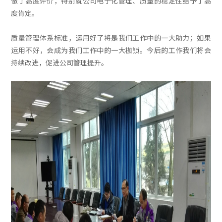
做了高度评价，特别就公司电子化管理、质量的稳定性给予了高
度肯定。
质量管理体系标准，运用好了将是我们工作中的一大助力；如果
运用不好，会成为我们工作中的一大枷锁。今后的工作我们将会
持续改进，促进公司管理提升。