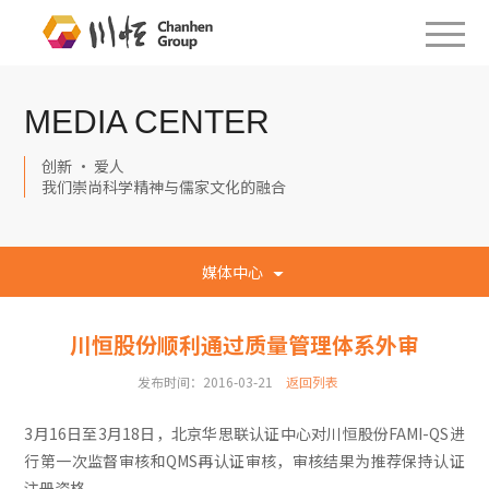
MEDIA CENTER
创新 · 爱人
我们崇尚科学精神与儒家文化的融合
媒体中心
川恒股份顺利通过质量管理体系外审
发布时间：2016-03-21
返回列表
3月16日至3月18日，北京华思联认证中心对川恒股份FAMI-QS进
行第一次监督审核和QMS再认证审核，审核结果为推荐保持认证
注册资格。