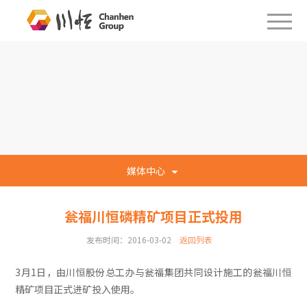
媒体中心
瓮福川恒磷精矿项目正式投用
发布时间：2016-03-02
返回列表
3月1日，由川恒股份总工办与瓮福集团共同设计施工的瓮福川恒
精矿项目正式进矿投入使用。