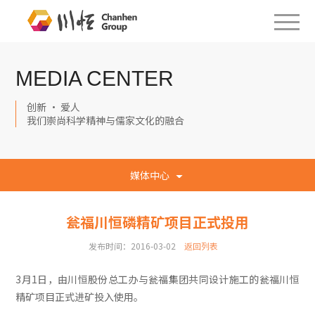
MEDIA CENTER
创新 · 爱人
我们崇尚科学精神与儒家文化的融合
媒体中心
瓮福川恒磷精矿项目正式投用
发布时间：2016-03-02
返回列表
3月1日，由川恒股份总工办与瓮福集团共同设计施工的瓮福川恒
精矿项目正式进矿投入使用。