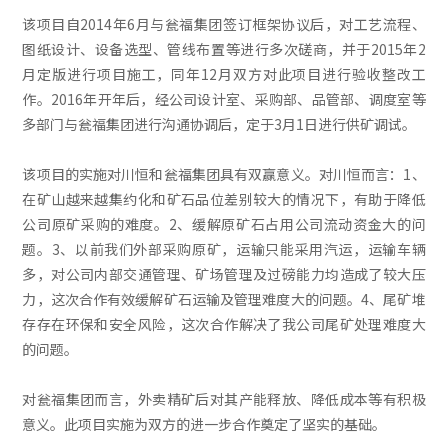
该项目自2014年6月与瓮福集团签订框架协议后，对工艺流程、
图纸设计、设备选型、管线布置等进行多次磋商，并于2015年2
月定版进行项目施工，同年12月双方对此项目进行验收整改工
作。2016年开年后，经公司设计室、采购部、品管部、调度室等
多部门与瓮福集团进行沟通协调后，定于3月1日进行供矿调试。
该项目的实施对川恒和瓮福集团具有双赢意义。对川恒而言：1、
在矿山越来越集约化和矿石品位差别较大的情况下，有助于降低
公司原矿采购的难度。2、缓解原矿石占用公司流动资金大的问
题。3、以前我们外部采购原矿，运输只能采用汽运，运输车辆
多，对公司内部交通管理、矿场管理及过磅能力均造成了较大压
力，这次合作有效缓解矿石运输及管理难度大的问题。4、尾矿堆
存存在环保和安全风险，这次合作解决了我公司尾矿处理难度大
的问题。
对瓮福集团而言，外卖精矿后对其产能释放、降低成本等有积极
意义。此项目实施为双方的进一步合作奠定了坚实的基础。