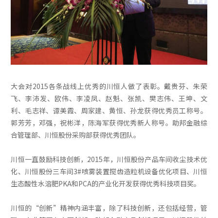
大会对2015各条战线上优秀的川恒人做了表彰。戴贵芬、朱荣
飞、李沛发、欧伟、李凌凤、赵魁、张凯、樊志伟、王坤、文
利、毛志祥、谭美霞、周家建、黄恒、孙龙获得优秀员工称号。
郭芳芳，邓强，祝彬洋，陈海军获得优秀新人称号。助邦金融综
合管理部、川恒股份采购部获得优秀团队。
川恒一直鼓励科技创新，2015年，川恒股份产品车间收尘技术优
化、川恒股份三车间3#喷雾装置搅齿造粒机设备优化项目、川恒
生态酸性水溶肥PKA和PCA的产业化开发获得优秀科技项目奖。
川恒的“创新”精神内涵丰富，除了科技创新，还包括经营，管