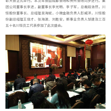
彰大会正式举行。本次年会由成都会场和贵州会场同步进行。集
团公司董事长李进，副董事长李光明、李子军，总裁段浩然，川
恒股份董事长、总经理吴海斌，小微金融负责人彭威洋，川恒股
份副总经理王佳才、张海波、刘胜安，新事业负责人邹建及三百
五十名川恒员工代表参加了此次盛会。