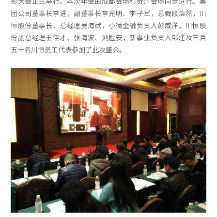
彰大会正式举行。本次年会由成都会场和贵州会场同步进行。集
团公司董事长李进，副董事长李光明、李子军，总裁段浩然，川
恒股份董事长、总经理吴海斌，小微金融负责人彭威洋，川恒股
份副总经理王佳才、张海波、刘胜安，新事业负责人邹建及三百
五十名川恒员工代表参加了此次盛会。