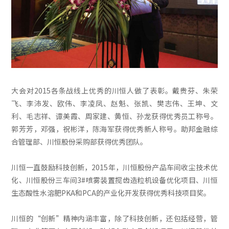
大会对2015各条战线上优秀的川恒人做了表彰。戴贵芬、朱荣
飞、李沛发、欧伟、李凌凤、赵魁、张凯、樊志伟、王坤、文
利、毛志祥、谭美霞、周家建、黄恒、孙龙获得优秀员工称号。
郭芳芳，邓强，祝彬洋，陈海军获得优秀新人称号。助邦金融综
合管理部、川恒股份采购部获得优秀团队。
川恒一直鼓励科技创新，2015年，川恒股份产品车间收尘技术优
化、川恒股份三车间3#喷雾装置搅齿造粒机设备优化项目、川恒
生态酸性水溶肥PKA和PCA的产业化开发获得优秀科技项目奖。
川恒的“创新”精神内涵丰富，除了科技创新，还包括经营，管