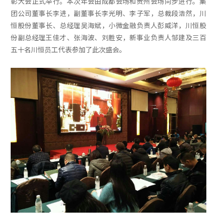
彰大会正式举行。本次年会由成都会场和贵州会场同步进行。集
团公司董事长李进，副董事长李光明、李子军，总裁段浩然，川
恒股份董事长、总经理吴海斌，小微金融负责人彭威洋，川恒股
份副总经理王佳才、张海波、刘胜安，新事业负责人邹建及三百
五十名川恒员工代表参加了此次盛会。