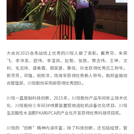
大会对2015各条战线上优秀的川恒人做了表彰。戴贵芬、朱荣
飞、李沛发、欧伟、李凌凤、赵魁、张凯、樊志伟、王坤、文
利、毛志祥、谭美霞、周家建、黄恒、孙龙获得优秀员工称号。
郭芳芳，邓强，祝彬洋，陈海军获得优秀新人称号。助邦金融综
合管理部、川恒股份采购部获得优秀团队。
川恒一直鼓励科技创新，2015年，川恒股份产品车间收尘技术优
化、川恒股份三车间3#喷雾装置搅齿造粒机设备优化项目、川恒
生态酸性水溶肥PKA和PCA的产业化开发获得优秀科技项目奖。
川恒的“创新”精神内涵丰富，除了科技创新，还包括经营，管