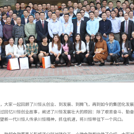
，大家一起回顾了川恒从创业、到发展、到腾飞，再到如今的集团化发展
过回忆川恒创业故事，阐述了川恒发展壮大的原因：除了艰苦奋斗、勤奋
望新一代川恒人传承川恒精神，抓住机遇，将川恒带往下一个风口。