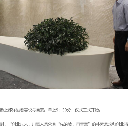
脸上都洋溢着喜悦与自豪。早上9：30分，仪式正式开始。
到，“创业以来，川恒人秉承着“先治坡，再置窝”的朴素思想和创业精