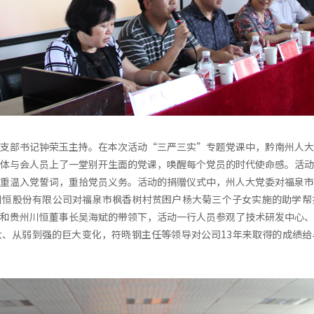
支部书记钟荣玉主持。在本次活动“三严三实”专题党课中，黔南州人大
体与会人员上了一堂别开生面的党课，唤醒每个党员的时代使命感。活动
重温入党誓词，重拾党员义务。活动的捐赠仪式中，州人大党委对福泉市
川恒股份有限公司对福泉市枫香树村贫困户杨大菊三个子女实施的助学帮
和贵州川恒董事长吴海斌的带领下，活动一行人员参观了技术研发中心、
、从弱到强的巨大变化，符晓钢主任等领导对公司13年来取得的成绩给