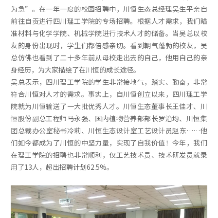
为急”。在一年一度的校园招聘中，川恒生态总经理吴生平亲自
前往自贡进行四川理工学院的专场招聘。根据人才需求，我们瞄
准材料与化学学院、机械学院进行技术人才的储备。当吴总以校
友的身份出现时，学生们都倍感亲切。看到朝气蓬勃的校友，吴
总仿佛也看到了二十多年前从母校走出去的自己，他用自己的亲
身经历，为大家描绘了在川恒的成长途径。
吴总表示，四川理工学院的学生非常接地气，踏实、勤奋，非常
符合川恒对人才的需求。事实上，自川恒创立以来，四川理工学
院就为川恒输送了一大批优秀人才。川恒生态董事长王佳才、川
恒股份副总工程师马永强、国内植物营养部部长罗治均、川恒集
团总裁办公室秘书冷莉、川恒生态设计室工艺设计员赵东……他
们如今都成为了川恒的中坚力量，实现了自我价值！今年，我们
在理工学院的招聘也非常顺利，仅工艺技术员、技术研发员就录
用了13人，超出招聘计划62.5%。