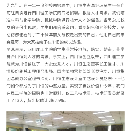
为急”。在一年一度的校园招聘中，川恒生态总经理吴生平亲自
前往自贡进行四川理工学院的专场招聘。根据人才需求，我们瞄
准材料与化学学院、机械学院进行技术人才的储备。当吴总以校
友的身份出现时，学生们都倍感亲切。看到朝气蓬勃的校友，吴
总仿佛也看到了二十多年前从母校走出去的自己，他用自己的亲
身经历，为大家描绘了在川恒的成长途径。
吴总表示，四川理工学院的学生非常接地气，踏实、勤奋，非常
符合川恒对人才的需求。事实上，自川恒创立以来，四川理工学
院就为川恒输送了一大批优秀人才。川恒生态董事长王佳才、川
恒股份副总工程师马永强、国内植物营养部部长罗治均、川恒集
团总裁办公室秘书冷莉、川恒生态设计室工艺设计员赵东……他
们如今都成为了川恒的中坚力量，实现了自我价值！今年，我们
在理工学院的招聘也非常顺利，仅工艺技术员、技术研发员就录
用了13人，超出招聘计划62.5%。