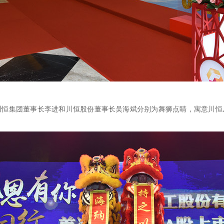
川恒集团董事长李进和川恒股份董事长吴海斌分别为舞狮点睛，寓意川恒