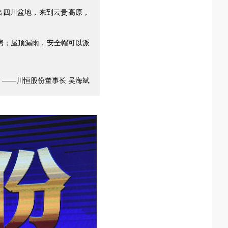
出四川盆地，来到云贵高原，
房；屋顶漏雨，安全帽可以派
——
川恒股份董事长 吴海斌