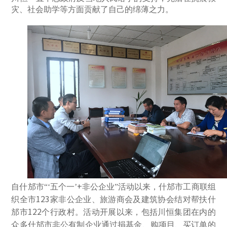
灾、社会助学等方面贡献了自己的绵薄之力。
+
自什邡市“‘五个一’
非公企业”活动以来，什邡市工商联组
123
织全市
家非公企业、旅游商会及建筑协会结对帮扶什
122
邡市
个行政村。活动开展以来，包括川恒集团在内的
众多什邡市非公有制企业通过捐基金、购项目、买订单的