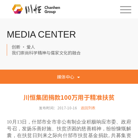
MEDIA CENTER
创新 · 爱人
我们崇尚科学精神与儒家文化的融合
媒体中心
川恒集团捐款100万用于精准扶贫
发布时间：2017-10-16
返回列表
10
月13日，什邡市全市非公有制企业积极响应市委、政府
号召，发扬乐善好施、扶贫济困的慈善精神，纷纷慷慨解
囊，在扶贫日到来之际向什邡市扶贫基金捐款, 共募集资