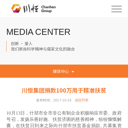
MEDIA CENTER
创新 · 爱人
我们崇尚科学精神与儒家文化的融合
媒体中心
川恒集团捐款100万用于精准扶贫
发布时间：2017-10-16
返回列表
10
月13日，什邡市全市非公有制企业积极响应市委、政府
号召，发扬乐善好施、扶贫济困的慈善精神，纷纷慷慨解
囊，在扶贫日到来之际向什邡市扶贫基金捐款, 共募集资