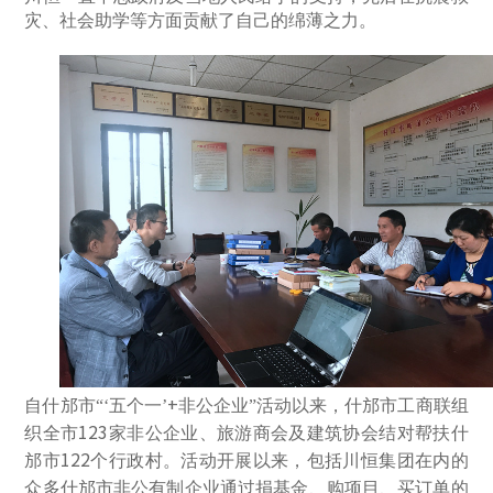
灾、社会助学等方面贡献了自己的绵薄之力。
+
自什邡市“‘五个一’
非公企业”活动以来，什邡市工商联组
123
织全市
家非公企业、旅游商会及建筑协会结对帮扶什
122
邡市
个行政村。活动开展以来，包括川恒集团在内的
众多什邡市非公有制企业通过捐基金、购项目、买订单的