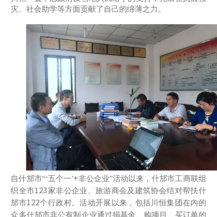
灾、社会助学等方面贡献了自己的绵薄之力。
+
自什邡市“‘五个一’
非公企业”活动以来，什邡市工商联组
123
织全市
家非公企业、旅游商会及建筑协会结对帮扶什
122
邡市
个行政村。活动开展以来，包括川恒集团在内的
众多什邡市非公有制企业通过捐基金、购项目、买订单的