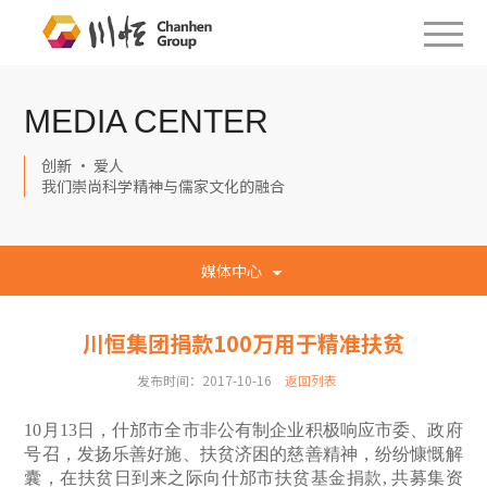
MEDIA CENTER
创新 · 爱人
我们崇尚科学精神与儒家文化的融合
媒体中心
川恒集团捐款100万用于精准扶贫
发布时间：2017-10-16
返回列表
10
月13日，什邡市全市非公有制企业积极响应市委、政府
号召，发扬乐善好施、扶贫济困的慈善精神，纷纷慷慨解
囊，在扶贫日到来之际向什邡市扶贫基金捐款, 共募集资