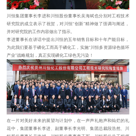
川恒集团董事长李进和川恒股份董事长吴海斌也分别对工程技术
研究院的成立表示了祝贺，对川恒“创新”精神做了强调与阐述，
并对研究院的工作内容做出了指示。
李进董事长在讲话中提出川恒的五年销售目标和十年产能目标，
为此我们要基于磷化工而高于磷化工，实施“川恒多资源绿色循环
产业”战略规划，真正实现磷化工绿色无污染！
在一片对美好未来的展望与计划中，在一声声礼炮声和灿烂的礼
花中，集团董事长李进、副董事长李光明、集团总裁段浩然、川