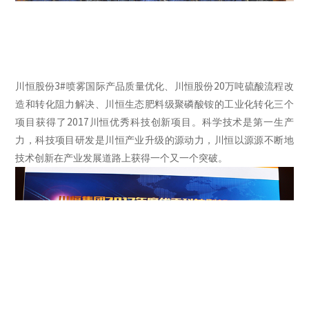
3#
20
川恒股份
喷雾国际产品质量优化、川恒股份
万吨硫酸流程改
造和转化阻力解决、川恒生态肥料级聚磷酸铵的工业化转化三个
2017
项目获得了
川恒优秀科技创新项目。科学技术是第一生产
力，科技项目研发是川恒产业升级的源动力，川恒以源源不断地
技术创新在产业发展道路上获得一个又一个突破。