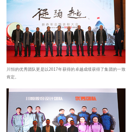
2017
川恒的优秀团队更是以
年获得的卓越成绩获得了集团的一致
肯定。