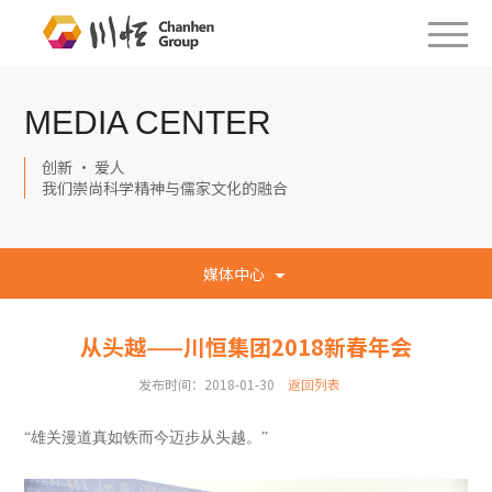
MEDIA CENTER
创新 · 爱人
我们崇尚科学精神与儒家文化的融合
媒体中心
从头越——川恒集团2018新春年会
发布时间：2018-01-30
返回列表
“雄关漫道真如铁
而今迈步从头越。”