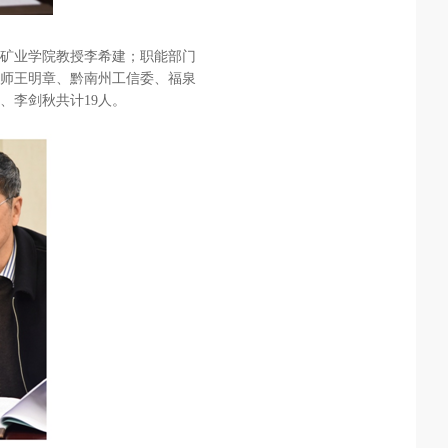
矿业学院教授李希建；职能部门
师王明章、黔南州工信委、福泉
、李剑秋共计19人。