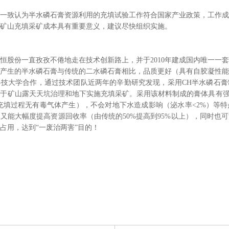
一致认为半水磷石膏资源利用的充填试验工作符合国家产业政策，工作成
矿山充填采矿成本具有重要意义，建议尽快组织实施。
川恒股份一直孜孜不倦地走在技术创新路上，并于2010年建成国内唯一一套1
置产生的半水磷石膏与传统的二水磷石膏相比，品质更好（具有自胶凝性能
京科技大学合作，通过技术团队近两年的辛勤研究发现，采用CH半水磷石
于矿山露天天坑治理和地下实施充填采矿。采用该材料制成的膏体具有强度高
（充填过程无有毒气体产生），不会对地下水造成影响（泌水率<2%）等
又能大幅度提高资源回收率（由传统的50%提高到95%以上），同时也
占用，达到“一废治两害”目的！