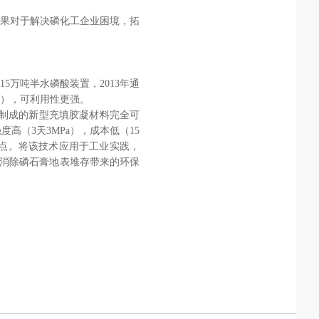
果对于解决磷化工企业困境，拓
5万吨半水磷酸装置，2013年
通
），可利用性更强。
膏制成的新型充填胶凝材料完全可
（3天3MPa），成本低（15
特点。将该技术应用于工业实践，
可消除磷石膏地表堆存带来的环保