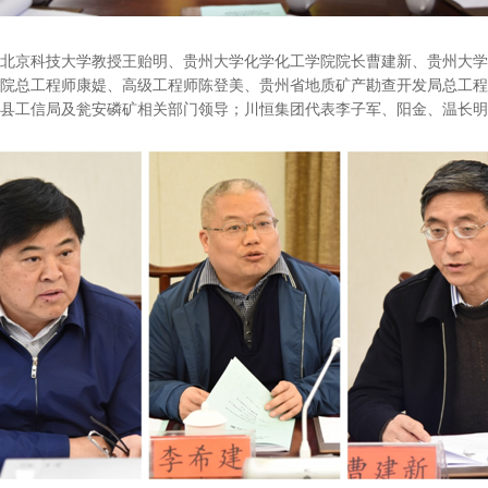
北京科技大学教授王贻明、贵州大学化学化工学院院长曹建新、贵州大学
院总工程师康媞、高级工程师陈登美、贵州省地质矿产勘查开发局总工程
县工信局及瓮安磷矿相关部门领导；川恒集团代表李子军、阳金、温长明