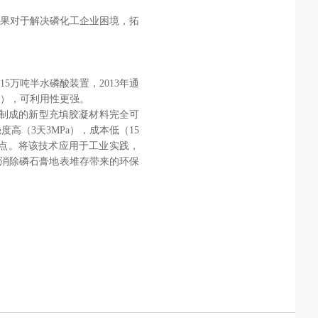
果对于解决磷化工企业困境，拓
5万吨半水磷酸装置，2013年
通
），可利用性更强。
膏制成的新型充填胶凝材料完全可
（3天3MPa），成本低（15
特点。将该技术应用于工业实践，
可消除磷石膏地表堆存带来的环保