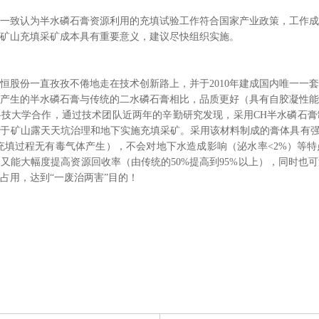
一致认为半水磷石膏资源利用的充填试验工作符合国家产业政策，工作成
矿山充填采矿成本具有重要意义，建议尽快组织实施。
川恒股份一直孜孜不倦地走在技术创新路上，并于2010年建成国内唯一一套1
置产生的半水磷石膏与传统的二水磷石膏相比，品质更好（具有自胶凝性能
京科技大学合作，通过技术团队近两年的辛勤研究发现，采用CH半水磷石
于矿山露天天坑治理和地下实施充填采矿。采用该材料制成的膏体具有强度高
（充填过程无有毒气体产生），不会对地下水造成影响（泌水率<2%）等
又能大幅度提高资源回收率（由传统的50%提高到95%以上），同时也
占用，达到“一废治两害”目的！