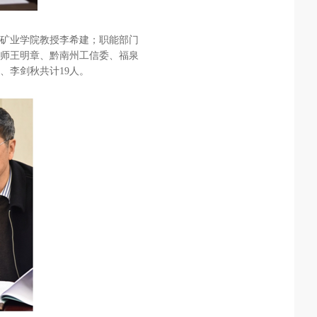
矿业学院教授李希建；职能部门
师王明章、黔南州工信委、福泉
、李剑秋共计19人。