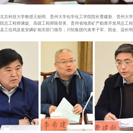
北京科技大学教授王贻明、贵州大学化学化工学院院长曹建新、贵州大学
院总工程师康媞、高级工程师陈登美、贵州省地质矿产勘查开发局总工程
县工信局及瓮安磷矿相关部门领导；川恒集团代表李子军、阳金、温长明