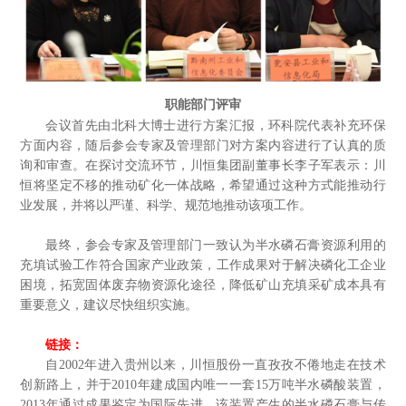
职能部门评审
会议首先由北科大博士进行方案汇报，环科院代表补充环保
方面内容，随后参会专家及管理部门对方案内容进行了认真的质
询和审查。
在探讨交流环节，川恒集团副董事长李子军表示：川
恒将坚定不移的推动矿化一体战略，希望通过这种方式能推动行
业发展，并将以严谨、科学、规范地推动该项工作。
最终，参会专家及管理部门一致认为半水磷石膏资源利用的
充填试验工作符合国家产业政策，工作成果对于解决磷化工企业
困境，拓宽固体废弃物资源化途径，降低矿山充填采矿成本具有
重要意义，建议尽快组织实施。
链接：
自2002年进入贵州以来，川恒股份一直孜孜不倦地走在技术
创新路上，并于2010年建成国内唯一一套15万吨半水磷酸装置，
2013年
通过成果鉴定为国际先进。该装置产生的半水磷石膏与传