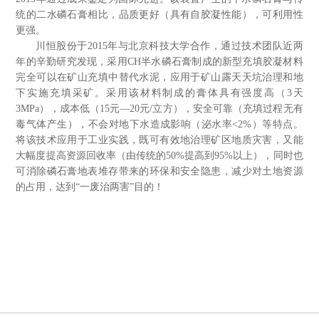
统的二水磷石膏相比，品质更好（具有自胶凝性能），可利用性
更强。
川恒股份于2015年与北京科技大学合作，通过技术团队近两
年的辛勤研究发现，采用CH半水磷石膏制成的新型充填胶凝材料
完全可以在矿山充填中替代水泥，应用于矿山露天天坑治理和地
下实施充填采矿。采用该材料制成的膏体具有强度高（3天
3MPa），成本低（15元—20元/立方），安全可靠（充填过程无有
毒气体产生），不会对地下水造成影响（泌水率<2%）等特点。
将该技术应用于工业实践，既可有效地治理矿区地质灾害，又能
大幅度提高资源回收率（由传统的50%提高到95%以上），同时也
可消除磷石膏地表堆存带来的环保和安全隐患，减少对土地资源
的占用，达到“一废治两害”目的！