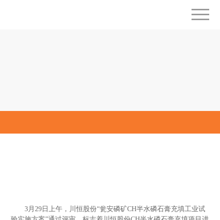
媒体中心
川恒股份“瓮安磷矿CH半水磷石膏充填工业试
验实施方案”通过评审
发布时间：2018-04-04
返回列表
3月29日上午，川恒股份“瓮安磷矿CH半水磷石膏充填工业试
验实施方案”通过评审，标志着川恒股份
CH半水磷石膏充填项目进