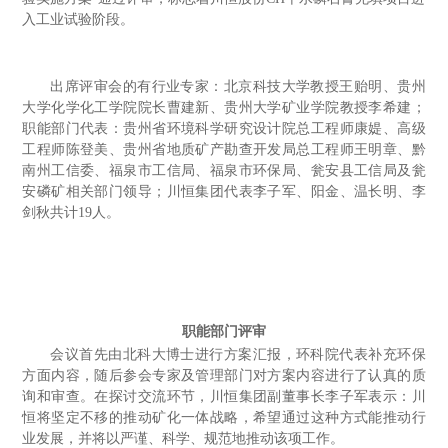
入工业试验阶段。
出席评审会的有行业专家：北京科技大学教授王贻明、贵州
大学化学化工学院院长曹建新、贵州大学矿业学院教授李希建；
职能部门代表：贵州省环境科学研究设计院总工程师康媞、高级
工程师陈登美、贵州省地质矿产勘查开发局总工程师王明章、黔
南州工信委、福泉市工信局、福泉市环保局、瓮安县工信局及瓮
安磷矿相关部门领导；川恒集团代表李子军、阳金、温长明、李
剑秋共计19人。
与会专家评审
职能部门评审
会议首先由北科大博士进行方案汇报，环科院代表补充环保
方面内容，随后参会专家及管理部门对方案内容进行了认真的质
询和审查。
在探讨交流环节，川恒集团副董事长李子军表示：川
恒将坚定不移的推动矿化一体战略，希望通过这种方式能推动行
业发展，并将以严谨、科学、规范地推动该项工作。