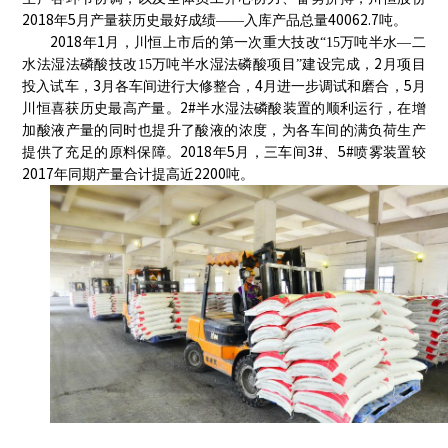
2018
5
40062.7
年
月产量获历史最好成绩——
入库产品总量
吨
。
2018
1
年
月，川恒上市后的第一次重大技改“
15
万吨半水—二
2
水法湿法磷酸技改15万吨半水湿法磷酸项目”
建设完成，
月项目
3
4
5
投入试车，
月各车间进行大修整合，
月进一步调试和磨合，
月
2#
川恒喜获历史最高产量。
半水湿法磷酸装置的顺利运行，在增
加酸液产量的同时也提升了酸液的浓度，为各车间的满负荷生产
2018
5
3#
5#
提供了充足的原料保障。
年
月，三车间
、
喷雾装置较
2017
2200
年同期产量合计
提高近
吨
。