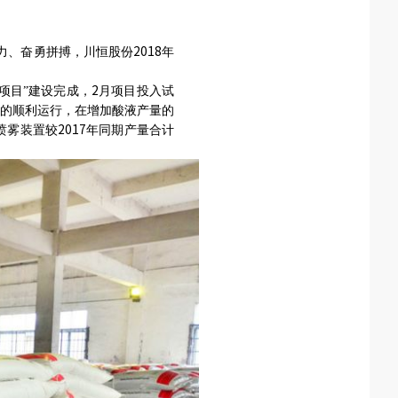
2018
力、奋勇拼搏，川恒股份
年
2
项目”
建设完成，
月项目投入试
的顺利运行，在增加酸液产量的
2017
喷雾装置较
年同期产量合计