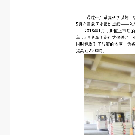
通过生产系统科学谋划，
5
月产量获历史最好成绩——
入
2018
1
年
月，川恒上市后的
3
车，
月各车间进行大修整合，
同时也提升了酸液的浓度，为
2200
提高近
吨
。