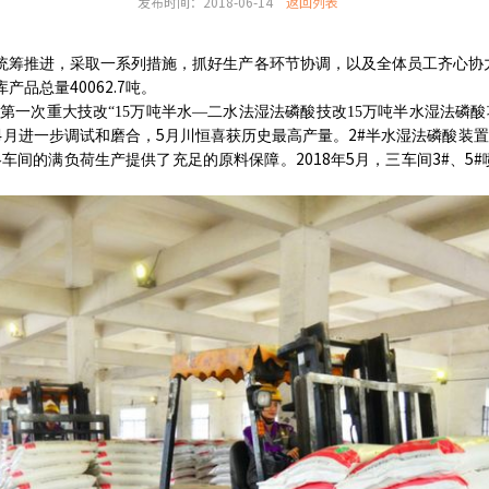
发布时间：2018-06-14
返回列表
统筹推进，采取一系列措施，抓好生产各环节协调，以及全体员工齐心协
40062.7
库产品总量
吨
。
第一次重大技改“
15
万吨半水—二水法湿法磷酸技改15万吨半水湿法磷酸
4
5
2#
月进一步调试和磨合，
月川恒喜获历史最高产量。
半水湿法磷酸装置
2018
5
3#
5#
各车间的满负荷生产提供了充足的原料保障。
年
月，三车间
、