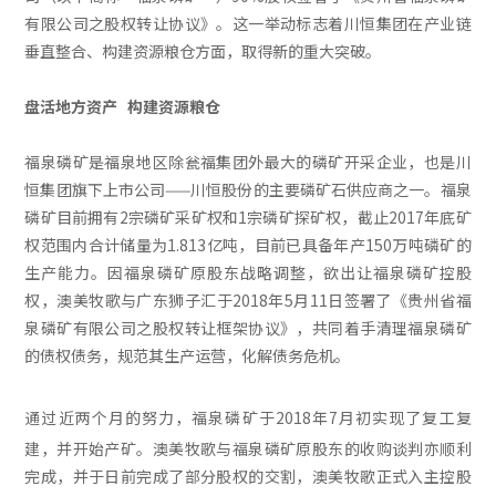
有限公司之股权转让协议》。这一举动标志着川恒集团在产业链
垂直整合、构建资源粮仓方面，取得新的重大突破。
盘活地方资产 构建资源粮仓
福泉磷矿是福泉地区除瓮福集团外最大的磷矿开采企业，也是川
恒集团旗下上市公司——川恒股份的主要磷矿石供应商之一。福泉
磷矿目前拥有2宗磷矿采矿权和1宗磷矿探矿权，截止2017年底矿
权范围内合计储量为1.813亿吨，目前已具备年产150万吨磷矿的
生产能力。因福泉磷矿原股东战略调整，欲出让福泉磷矿控股
权，澳美牧歌与广东狮子汇于2018年5月11日签署了《贵州省福
泉磷矿有限公司之股权转让框架协议》，共同着手清理福泉磷矿
的债权债务，规范其生产运营，化解债务危机。
通过近两个月的努力，福泉磷矿于2018年7月初实现了复工复
建，并开始产矿。澳美牧歌与福泉磷矿
原股东的收购谈判亦顺利
完成，并于日前完成了部分股权的交割，澳美牧歌正式入主控股