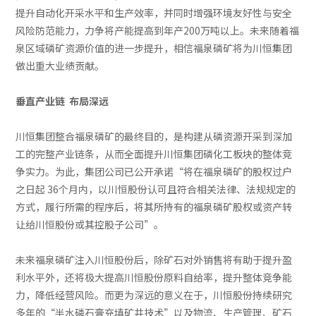
提升自动化开采水平和生产效率，并同时增强环境友好性与安全
风险防范能力，力争将产能提高到年产200万吨以上。未来随着福
泉区域磷矿资源价值的进一步提升，相信福泉磷矿将为川恒集团
做出重大业绩贡献。
垂直产业链 布局深远
川恒集团整合福泉磷矿的最终目的，是构建从磷资源开采到深加
工的完整产业链条，从而全面提升川恒集团磷化工板块的整体竞
争实力。为此，集团公司已公开承诺“将在福泉磷矿的股权过户
之日起 36个月内，以川恒股份认可且符合相关法律、法规规定的
方式，履行所需的程序后，将其所持有的福泉磷矿股权或资产转
让给川恒股份或其控股子公司”。
未来福泉磷矿注入川恒股份后，除矿石对外销售将有助于提升盈
利水平外，还将极大提高川恒股份原料自给率，提升整体竞争能
力，降低经营风险。而更为深远的意义在于，川恒股份持续研究
多年的“半水磷石膏充填矿井技术”以及物流、生产管理、矿石