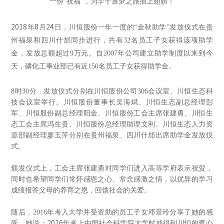
一份“祝福”，为学子逐梦之旅插上翅膀！
2018
8
24
年
月
日，
川恒股份一年一度的“金秋助学”发放仪式在贵
州福泉和四川什邡同步进行，共有32名员工子女获得该项助学
金，发放总额超过9万元。自2007年公司建立助学制度以来到今
天，磷化工事业部已有近150名员工子女获得助学金。
8
时30分，发放仪式分别在川恒股份公司306会议室、川恒生态科
技会议室举行。川恒股份董事长吴海斌、川恒生态副总经理彭
军、川恒股份副总经理阳金、川恒股份工会主席张建勇、川恒生
态工会主席冯生贵、川恒股份总经理助理文利、川恒生态人力资
源部副经理廖玉萍分别在贵州福泉、四川什邡出席助学金发放仪
式。
颁发仪式上，工会主席张建勇对同学们进入高等学府表示祝贺，
同时也希望同学们常怀感恩之心、常念感激之情，以优异的学习
成绩报答父母的养育之恩，回馈社会的关爱。
随后，2016年考入大学并受资助的员工子女邓景玲分享了她的感
2016
受。她说：
年考
上中国社会科学院大学时就得到川恒的暖心