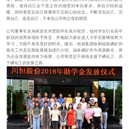
资助，使得自己在
千里之外仍感受到来自家乡、来自川恒的温
暖，同时更坚定自己将秉承不忘初心的信念，
不断充实自己、完
善自己、提高自己，不辜负公司和父母的期望。
公司董事长吴海斌首先对受助学生表示祝贺，他对学生们在高中
阶段的优秀表现给予肯定，并勉励大家在进入大学后要继续努力
学习，方能不辜负美好的时光。
随后，他就集团收购福泉磷矿的
相关工作及后期发展规划进行介绍。福泉磷矿作为资源粮仓，将
为企业发展提供有力保障，公司将坚定不移地走基于磷化工、高
于磷化工的发展之路。