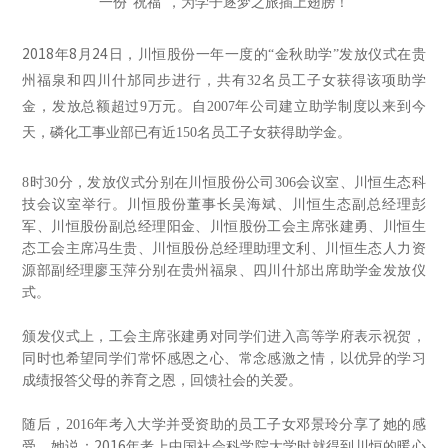
一份“祝福”，为学子逐梦之旅插上翅膀！
2018
8
24
年
月
日，
川恒股份一年一度的“金秋助学”发放仪式在贵
州福泉和四川什邡同步进行，共有32名员工子女获得该项助学
金，发放总额超过9万元。自2007年公司建立助学制度以来到今
天，磷化工事业部已有近150名员工子女获得助学金。
8
时30分，发放仪式分别在川恒股份公司306会议室、川恒生态科
技会议室举行。川恒股份董事长吴海斌、川恒生态副总经理彭
军、川恒股份副总经理阳金、川恒股份工会主席张建勇、川恒生
态工会主席冯生贵、川恒股份总经理助理文利、川恒生态人力资
源部副经理廖玉萍分别在贵州福泉、四川什邡出席助学金发放仪
式。
颁发仪式上，工会主席张建勇对同学们进入高等学府表示祝贺，
同时也希望同学们常怀感恩之心、常念感激之情，以优异的学习
成绩报答父母的养育之恩，回馈社会的关爱。
随后，2016年考入大学并受资助的员工子女邓景玲分享了她的感
2016
受。她说：
年考
上中国社会科学院大学时就得到川恒的暖心