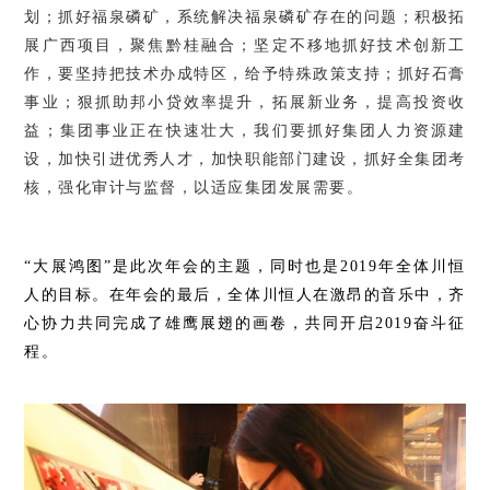
划；抓好福泉磷矿，系统解决福泉磷矿存在的问题；积极拓
展广西项目，聚焦黔桂融合；坚定不移地抓好技术创新工
作，要坚持把技术办成特区，给予特殊政策支持；抓好石膏
事业；狠抓助邦小贷效率提升，拓展新业务，提高投资收
益；
集团事业正在快速壮大，我们要抓好集团人力资源建
设，加快引进优秀人才，加快职能部门建设，抓好全集团考
核，强化审计与监督，以适应集团发展需要。
“大展鸿图”是此次年会的主题，同时也是2019年全体川恒
人的目标。在年会的最后，全体川恒人在激昂的音乐中，齐
心协力共同完成了雄鹰展翅的画卷，共同开启2019奋斗征
程。