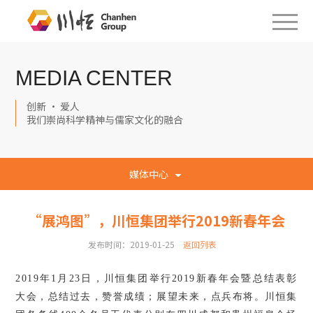
MEDIA CENTER
创新 · 爱人
我们崇尚科学精神与儒家文化的融合
媒体中心
“展鸿图”，川恒集团举行2019新春年会
发布时间：2019-01-25
返回列表
2019年1月23日，川恒集团举行2019新春年会暨总结表彰
大会，总结过去，赞誉成绩；展望未来，
点兵布将。川恒集