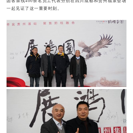
团各条线400余名员工代表分别在四川成都和贵州福泉会场
一起见证了这一重要时刻。