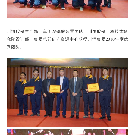
川恒股份生产部二车间2#磷酸装置团队、川恒股份工程技术研
究院设计部、集团总部矿产资源中心获得川恒集团2018年度优
秀团队。