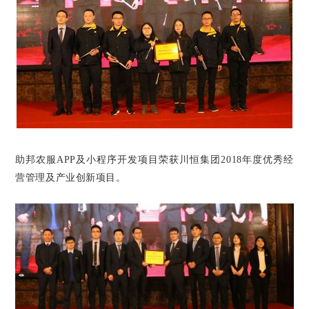
助邦农服APP及小程序开发项目荣获川恒集团2018年度优秀经
营管理及产业创新项目。