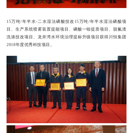
15万吨/年半水-二水湿法磷酸技改15万吨/年半水湿法磷酸项
目、生产系统喷雾装置提能项目、磷酸一铵提质项目、脱氟渣
洗涤技改项目、龙井湾水环境治理提标升级项目获得川恒集团
2018年度优秀科技项目。