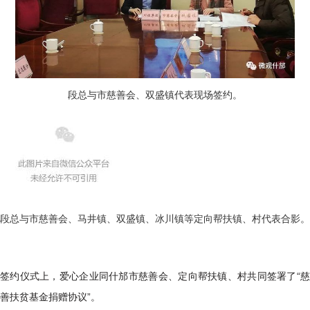
段总与市慈善会、双盛镇代表现场签约。
段总与市慈善会、马井镇、双盛镇、冰川镇等定向帮扶镇、村代表合影。
签约仪式上，爱心企业同什邡市慈善会、定向帮扶镇、村共同签署了“慈
善扶贫基金捐赠协议”。