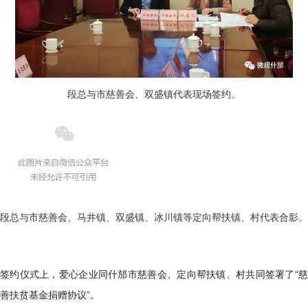
段总与市慈善会、双盛镇代表现场签约。
段总与市慈善会、马井镇、双盛镇、冰川镇等定向帮扶镇、村代表合影。
签约仪式上，爱心企业同什邡市慈善会、定向帮扶镇、村共同签署了“慈
善扶贫基金捐赠协议”。