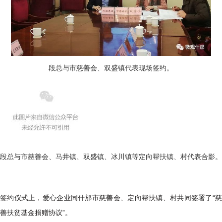
段总与市慈善会、双盛镇代表现场签约。
段总与市慈善会、马井镇、双盛镇、冰川镇等定向帮扶镇、村代表合影。
签约仪式上，爱心企业同什邡市慈善会、定向帮扶镇、村共同签署了“慈
善扶贫基金捐赠协议”。