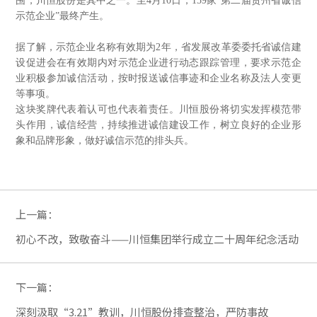
围，川恒股份是其中之一。至4月10日，159家“第二届贵州省诚信
示范企业”最终产生。
据了解，示范企业名称有效期为2年，省发展改革委委托省诚信建
设促进会在有效期内对示范企业进行动态跟踪管理，要求示范企
业积极参加诚信活动，按时报送诚信事迹和企业名称及法人变更
等事项。
这块奖牌代表着认可也代表着责任。川恒股份将切实发挥模范带
头作用，诚信经营，持续推进诚信建设工作，树立良好的企业形
象和品牌形象，做好诚信示范的排头兵。
上一篇：
初心不改，致敬奋斗——川恒集团举行成立二十周年纪念活动
下一篇：
深刻汲取“3.21”教训，川恒股份排查整治，严防事故