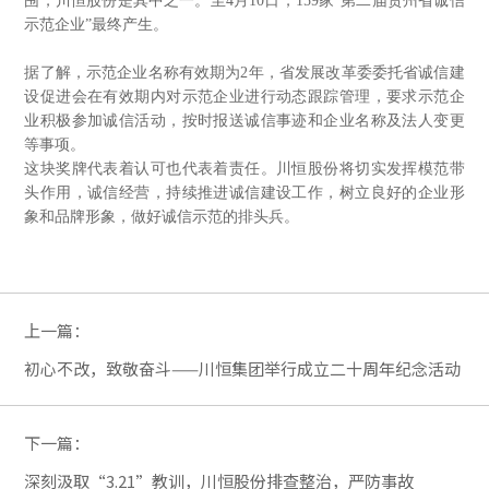
围，川恒股份是其中之一。至4月10日，159家“第二届贵州省诚信
示范企业”最终产生。
据了解，示范企业名称有效期为2年，省发展改革委委托省诚信建
设促进会在有效期内对示范企业进行动态跟踪管理，要求示范企
业积极参加诚信活动，按时报送诚信事迹和企业名称及法人变更
等事项。
这块奖牌代表着认可也代表着责任。川恒股份将切实发挥模范带
头作用，诚信经营，持续推进诚信建设工作，树立良好的企业形
象和品牌形象，做好诚信示范的排头兵。
上一篇：
初心不改，致敬奋斗——川恒集团举行成立二十周年纪念活动
下一篇：
深刻汲取“3.21”教训，川恒股份排查整治，严防事故