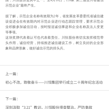
围，川恒股份是其中之一。至4月10日，159家“第二届贵州省诚信
示范企业”最终产生。
据了解，示范企业名称有效期为2年，省发展改革委委托省诚信建
设促进会在有效期内对示范企业进行动态跟踪管理，要求示范企
业积极参加诚信活动，按时报送诚信事迹和企业名称及法人变更
等事项。
这块奖牌代表着认可也代表着责任。川恒股份将切实发挥模范带
头作用，诚信经营，持续推进诚信建设工作，树立良好的企业形
象和品牌形象，做好诚信示范的排头兵。
上一篇：
初心不改，致敬奋斗——川恒集团举行成立二十周年纪念活动
下一篇：
深刻汲取“3.21”教训，川恒股份排查整治，严防事故