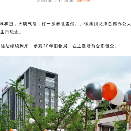
发布时间：2019-04-30
返回列表
微风和煦，天朗气清，好一派春意盎然。川恒集团龙潭总部办公
岁生日纪念
。
工们陆陆续续到来，参观20年旧物展，在主题墙前合影留念。