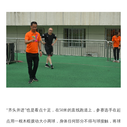
“齐头并进”也是看点十足，在50米的直线跑道上，参赛选手在起
点用一根木棍拨动大小两球，身体任何部分不得与球接触，将球