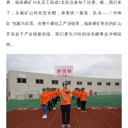
赛，福泉磷矿16名员工组成1支队伍参加了比赛。
瞧，我们来
了，头戴矿山特色安全帽，身着统一服装，队名——“冲锋
队”也极为应景。
在整个磷化工产业链里，福泉磷矿所在的矿山
开采处于产业链最前端，我们要为川恒的绿色磷事业冲锋陷
阵。