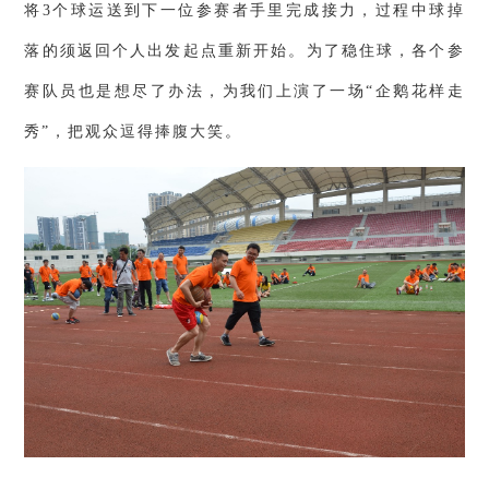
将3个球运送到下一位参赛者手里完成接力，过程中球掉
落的须返回个人出发起点重新开始。为了稳住球，各个参
赛队员也是想尽了办法，为我们上演了一场“企鹅花样走
秀”，把观众逗得捧腹大笑。