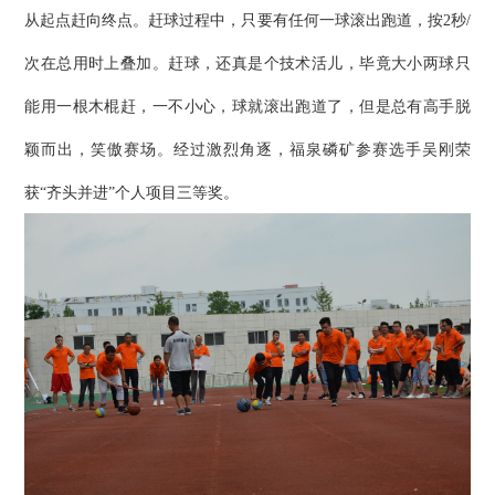
从起点赶向终点。赶球过程中，只要有任何一球滚出跑道，按2秒/
次在总用时上叠加。赶球，还真是个技术活儿，毕竟大小两球只
能用一根木棍赶，一不小心，球就滚出跑道了，但是总有高手脱
颖而出，笑傲赛场。经过激烈角逐，福泉磷矿参赛选手吴刚荣
获“齐头并进”个人项目三等奖。