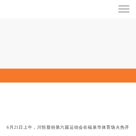
媒体中心
正年轻，一起拼！
发布时间：2019-06-24
返回列表
6月21日上午，川恒股份第六届运动会在福泉市体育场火热开