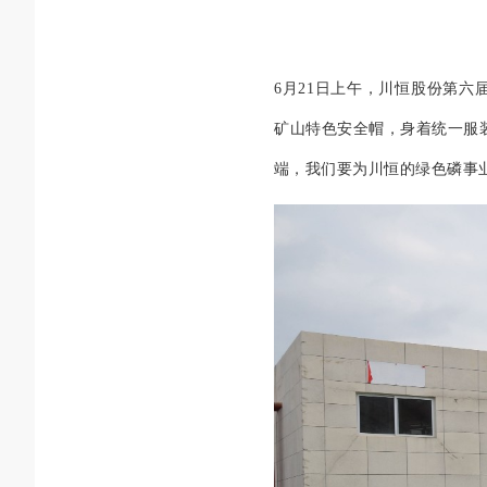
6月21日上午，川恒股份第六
矿山特色安全帽，身着统一服装
端，我们要为川恒的绿色磷事