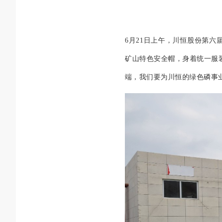
6月21日上午，川恒股份第六
矿山特色安全帽，身着统一服装
端，我们要为川恒的绿色磷事