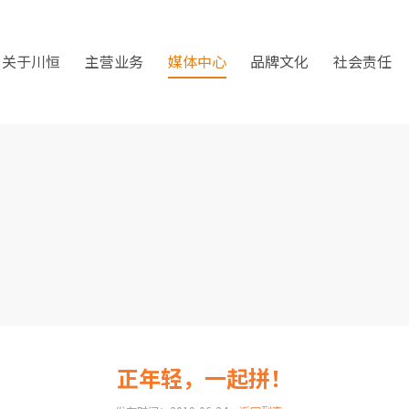
关于川恒
主营业务
媒体中心
品牌文化
社会责任
正年轻，一起拼！