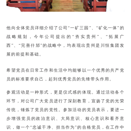
他向全体党员详细介绍了公司“一矿三园”、“矿化一体”的
战略规划，今年公司提出的“夯实贵州”、“拓展广
西”、“完善什邡”的战略中，均表现出贵州是川恒集团发
展的前提和基础。
希望党员在日常工作和生活中均能够以一个优秀的共产党
员的标准要求自己，起到优秀党员的先锋带头作用。
参观活动是一种形式，更是仪式感的体现。通过活动各个
环节，对公司广大党员进行了深刻教育，宣扬了党的光荣
传统，锤炼了党员的党性。参加活动的党员表示，要进一
步增强党员的政治意识、大局意识、核心意识和看齐意
识，做一个“忠诚干净、担当作为”的合格党员，在工作中