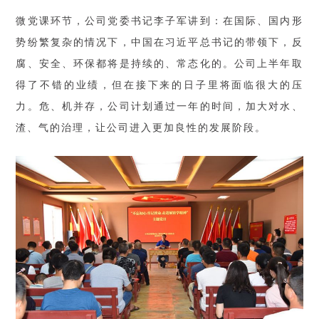
微党课环节，公司党委书记李子军讲到：在国际、国内形
势纷繁复杂的情况下，中国在习近平总书记的带领下，反
腐、安全、环保都将是持续的、常态化的。公司上半年取
得了不错的业绩，但在接下来的日子里将面临很大的压
力。危、机并存，公司计划通过一年的时间，加大对水、
渣、气的治理，让公司进入更加良性的发展阶段。