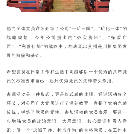
他向全体党员详细介绍了公司“一矿三园”、“矿化一体”的
战略规划，今年公司提出的“夯实贵州”、“拓展广
西”、“完善什邡”的战略中，均表现出贵州是川恒集团发
展的前提和基础。
希望党员在日常工作和生活中均能够以一个优秀的共产党
员的标准要求自己，起到优秀党员的先锋带头作用。
参观活动是一种形式，更是仪式感的体现。通过活动各个
环节，对公司广大党员进行了深刻教育，宣扬了党的光荣
传统，锤炼了党员的党性。参加活动的党员表示，要进一
步增强党员的政治意识、大局意识、核心意识和看齐意
识，做一个“忠诚干净、担当作为”的合格党员，在工作中