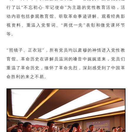
行了以“不忘初心·牢记使命”为主题的党性教育活动，活
动内容包括参观教育馆、听取革命事迹讲解、观看经典影
视资料、重温入党誓词、“两优一先”表彰和微党课环节
等。
“照镜子、正衣冠”，所有党员均以肃穆的神情进入党性教
育馆。革命历史在讲解员温润的嗓音中娓娓道来，党员们
重温了革命历史，缅怀了革命先烈，深刻感受到了中国革
命胜利的来之不易。