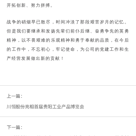
开拓创新、努力拼搏。
战争的硝烟早已散尽，时间冲淡了那段艰苦岁月的记忆。
但是我们要继承和发扬先辈们前仆后继、奋勇争先的英勇
精神，以不畏艰难的乐观精神和勇于奉献的品质，在今后
的工作中，不忘初心，牢记使命，为公司的党建工作和生
产经营发展做出新的贡献！
上一篇：
川恒股份亮相首届贵阳工业产品博览会
下一篇：