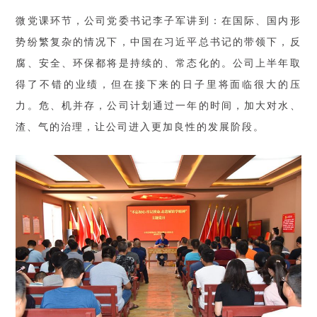
微党课环节，公司党委书记李子军讲到：在国际、国内形
势纷繁复杂的情况下，中国在习近平总书记的带领下，反
腐、安全、环保都将是持续的、常态化的。公司上半年取
得了不错的业绩，但在接下来的日子里将面临很大的压
力。危、机并存，公司计划通过一年的时间，加大对水、
渣、气的治理，让公司进入更加良性的发展阶段。