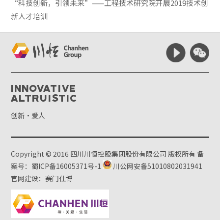
“科技创新，引领未来”——工程技术研究院开展2019技术创
新人才培训
Innovative
Altruistic
创新·爱人
Copyright © 2016 四川川恒控股集团股份有限公司 版权所有
备
案号：蜀ICP备16005371号-1
川公网安备51010802031941
官网建设：赛门仕博