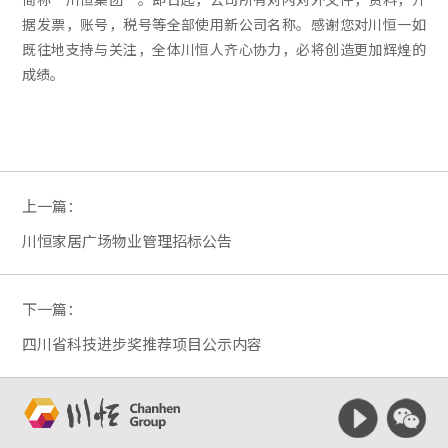
据发票，账号，税号等全部使用新公司名称。感谢您对川恒一如
既往地支持与关注，全体川恒人齐心协力，必将创造更加辉煌的
成绩。
上一篇：
川恒家居广场物业管理招标公告
下一篇：
四川省科技进步奖推荐项目公示内容