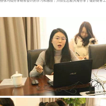
份张均仙分享销售会计的学习和感悟；川恒生态蔡兴海分享了做好财务工